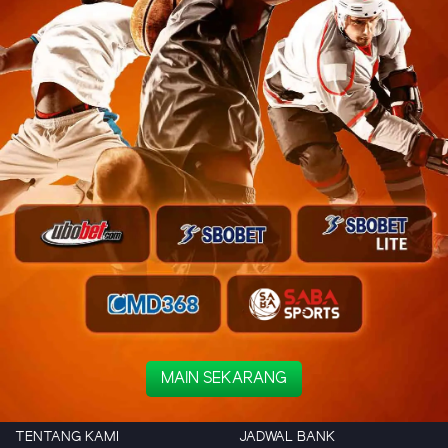
MAIN SEKARANG
TENTANG KAMI
JADWAL BANK