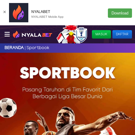
×
NYALABET
Download
NYALABET Mobile App
MASUK
DAFTAR
Sportbook
BERANDA